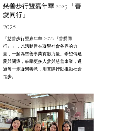
慈善步行暨嘉年華 2025 「善
愛同行」
2025
「慈善步行暨嘉年華 2025『善愛同
行』」，此活動旨在凝聚社會各界的力
量，一起為慈善事業貢獻力量。希望傳遞
愛與關懷，鼓勵更多人參與慈善事業，透
過每一步凝聚善意，用實際行動推動社會
進步。