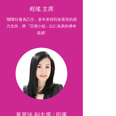
程瑤 主席
"關懷社會為己任，多年來得到各善長的鼎
力支持，將「亞洲小姐」以仁為美的傳奇
延續"
黃景珍 副主席 / 司庫