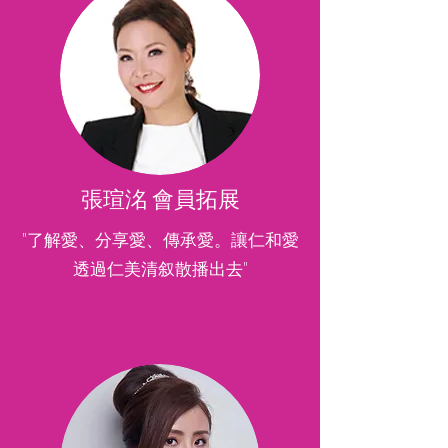
張瑄洺 會員拓展
"了解愛、分享愛、傳承愛。讓仁和愛
透過仁美清叙散播出去"