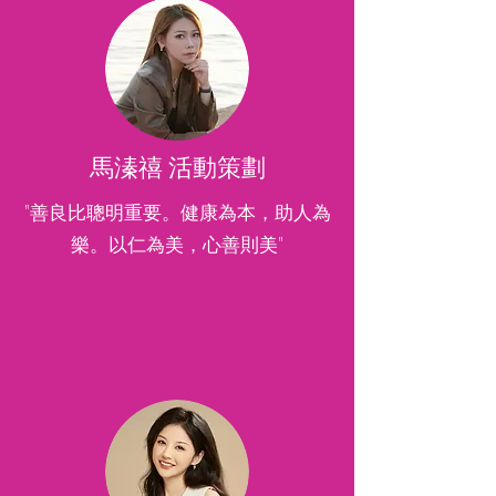
馬溱禧 活動策劃
"善良比聰明重要。健康為本，助人為
樂。以仁為美，心善則美"