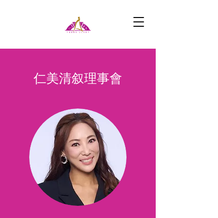
仁美清叙理事會