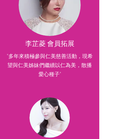
李芷菱 會員拓展
"多年來積極參與仁美慈善活動，現希
望與仁美姊妹們繼續以仁為美，散播
愛心種子"